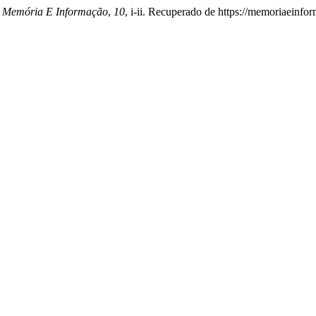
.
Memória E Informação
,
10
, i-ii. Recuperado de https://memoriaeinfo