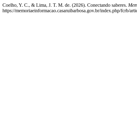
Coelho, Y. C., & Lima, J. T. M. de. (2026). Conectando saberes.
Mem
https://memoriaeinformacao.casaruibarbosa.gov.br/index.php/fcrb/arti