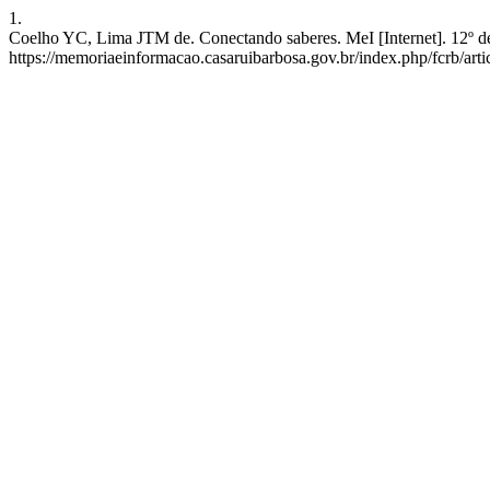
1.
Coelho YC, Lima JTM de. Conectando saberes. MeI [Internet]. 12º de
https://memoriaeinformacao.casaruibarbosa.gov.br/index.php/fcrb/arti