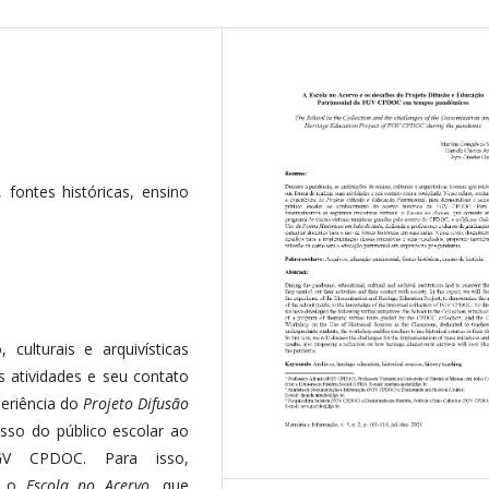
 fontes históricas, ensino
culturais e arquivísticas
s atividades e seu contato
eriência do
Projeto Difusão
sso do público escolar ao
GV CPDOC. Para isso,
s: o
Escola no Acervo
, que