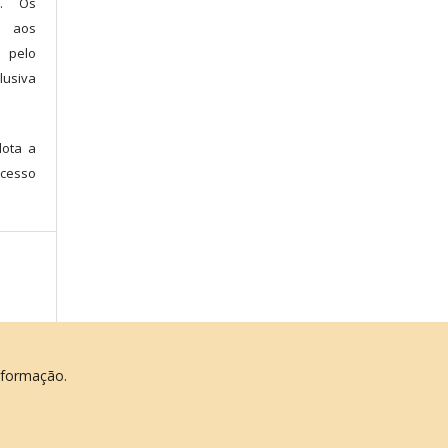
l. Os
s aos
 pelo
lusiva
dota a
cesso
nformação.