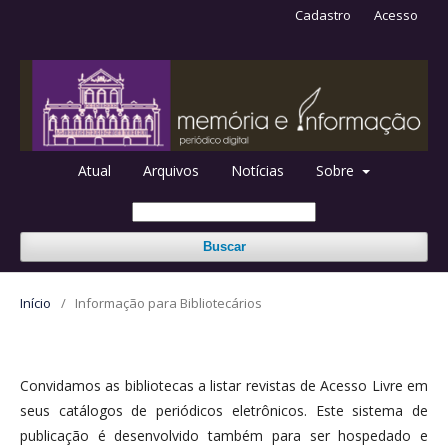
Cadastro
Acesso
Atual
Arquivos
Notícias
Sobre
Buscar
Início
/
Informação para Bibliotecários
Convidamos as bibliotecas a listar revistas de Acesso Livre em
seus catálogos de periódicos eletrônicos. Este sistema de
publicação é desenvolvido também para ser hospedado e